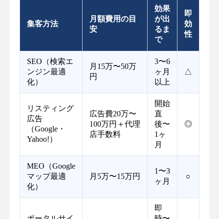
効果
即
月額費用の目
が出
集客方法
効
安
るま
性
で
SEO（検索エ
3〜6
月15万〜50万
ンジン最適
ヶ月
△
円
化）
以上
開始
リスティング
広告費20万〜
直
広告
100万円＋代理
後〜
◎
（Google・
店手数料
1ヶ
Yahoo!）
月
MEO（Google
1〜3
マップ最適
月5万〜15万円
○
ヶ月
化）
即
ポータルサイ
時〜