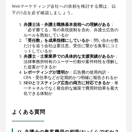
Webマーケティング会社への依頼を検討する際は、以
下の5点を必ず確認しましょう。
弁護士法・弁護士職務基本規程への理解がある
：
「必ず勝てる」等の表現規制を含め、弁護士広告の
ルールを熟知しているか
「受任数」を成果指標にしているか
：問い合わせ数
だけを追う会社は要注意。受任に繋がる集客にコミ
ットしているか
弁護士・士業業界での具体的な支援実績があるか
：
法律事務所特有のユーザー行動や案件特性を理解し
た提案ができるか
レポーティングが透明か
：広告費の使用内訳・
CPA・受任率などが定期的かつ明確に報告されるか
SEOとリスティング広告の両方に対応できるか
：単
一チャネルでなく複合的な施策で費用対効果を最大
化できる体制か
よくある質問
Q. 弁護士の集客費用の相場はいくらですか？