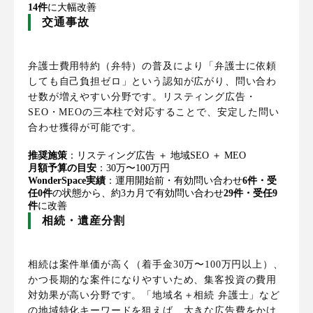
14件
に大幅改善
交通事故
弁護士費用特約（弁特）の普及により「弁護士に依頼
しても自己負担ゼロ」という認知が広がり、問い合わ
せ数が増えやすい分野です。リスティング広告・
SEO・MEOの三本柱で対応することで、安定した問い
合わせ獲得が可能です。
推奨施策
：リスティング広告 ＋ 地域SEO ＋ MEO
月額予算の目安
：30万〜100万円
WonderSpace実績
：運用開始前・有効問い合わせ
6件・受
任0件
の状態から、約3カ月で有効問い合わせ
29件・受任9
件
に改善
相続・遺産分割
相続は案件単価が高く（着手金30万〜100万円以上）、
かつ長期的な案件になりやすいため、集客投資の費用
対効果が高い分野です。「地域名＋相続 弁護士」など
の地域特化キーワードを狙えば、大きな広告費をかけ