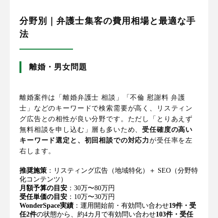
分野別｜弁護士集客の費用相場と最適な手
法
離婚・男女問題
離婚案件は「離婚弁護士 相談」「不倫 慰謝料 弁護
士」などのキーワードで検索需要が高く、リスティン
グ広告との相性が良い分野です。ただし「とりあえず
無料相談を申し込む」層も多いため、
受任確度の高い
キーワード選定と、初回相談での対応力
が受任率を左
右します。
推奨施策
：リスティング広告（地域特化）＋ SEO（分野特
化コンテンツ）
月額予算の目安
：30万〜80万円
受任単価の目安
：10万〜30万円
WonderSpace実績
：運用開始前・有効問い合わせ
19件・受
任2件
の状態から、約4カ月で有効問い合わせ
103件・受任