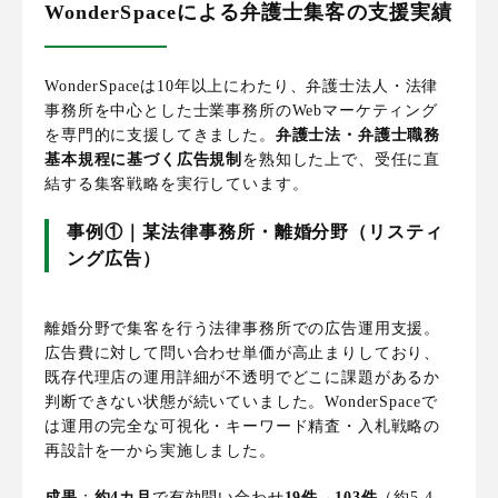
WonderSpaceによる弁護士集客の支援実績
WonderSpaceは10年以上にわたり、弁護士法人・法律
事務所を中心とした士業事務所のWebマーケティング
を専門的に支援してきました。
弁護士法・弁護士職務
基本規程に基づく広告規制
を熟知した上で、受任に直
結する集客戦略を実行しています。
事例①｜某法律事務所・離婚分野（リスティ
ング広告）
離婚分野で集客を行う法律事務所での広告運用支援。
広告費に対して問い合わせ単価が高止まりしており、
既存代理店の運用詳細が不透明でどこに課題があるか
判断できない状態が続いていました。WonderSpaceで
は運用の完全な可視化・キーワード精査・入札戦略の
再設計を一から実施しました。
成果
：
約4カ月
で有効問い合わせ
19件→103件
（約5.4