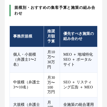
規模別・おすすめの集客予算と施策の組み合
わせ
推奨
優先すべき施策の
事務所規模
月額
組み合わせ
予算
月10
個人・小規模
MEO ＋ 地域特化
万〜
（弁護士1〜2
SEO ＋ ポータル
30万
名）
サイト
円
月30
中規模（弁護士
SEO ＋ リスティ
万〜
3〜10名）
ング広告 ＋ MEO
100
万円
月
大規模（弁護士
全施策の統合運用