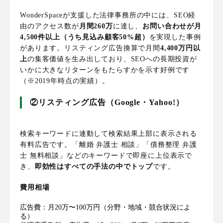
WonderSpaceが支援した法律事務所の中には、SEO経
由のアクセス数が
月間260万
に達し、
お問い合わせが月
4,500件以上（うち見込み顧客50%超）
を実現した事例
があります。リスティング広告換算で月間
4,400万円以
上
の集客価値を生み出しており、SEOへの長期投資が
いかに大きなリターンをもたらすかを示す好例です
（※2019年時点の実績）。
②リスティング広告（Google・Yahoo!）
検索キーワードに連動して検索結果上部に表示される
有料広告です。「離婚 弁護士 相談」「債務整理 弁護
士 無料相談」などのキーワードで即座に上位表示で
き、
即効性はすべての手法の中でトップ
です。
費用相場
広告費：月20万〜100万円（分野・地域・競合状況によ
る）