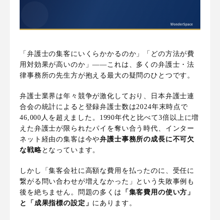
「弁護士の集客にいくらかかるのか」「どの方法が費
用対効果が高いのか」——これは、多くの弁護士・法
律事務所の先生方が抱える最大の疑問のひとつです。
弁護士業界は年々競争が激化しており、日本弁護士連
合会の統計によると登録弁護士数は2024年末時点で
46,000人を超えました。1990年代と比べて3倍以上に増
えた弁護士が限られたパイを奪い合う時代、インター
ネット経由の集客は今や
弁護士事務所の成長に不可欠
な戦略
となっています。
しかし「集客会社に高額な費用を払ったのに、受任に
繋がる問い合わせが増えなかった」という失敗事例も
後を絶ちません。問題の多くは
「集客費用の使い方」
と「成果指標の設定」
にあります。