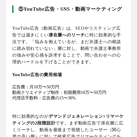
⑤YouTube広告・SNS・動画マーケティング
YouTube広告（動画広告）は、SEOやリスティング広
告では届きにくい
潜在層へのリーチ
に特に効果的な手
法です。「悩みを抱えているが、まだ弁護士への相談
に踏み切れていない」層に対し、動画で弁護士事務所
の強みや安心感を訴求することで、問い合わせへの心
理的ハードルを下げることができます。
YouTube広告の費用相場
広告費：月10万〜50万円
動画クリエイティブ制作：初期費用10万〜50万円
代理店手数料：広告費の15〜30%
特に効果的なのが
デマンドジェネレーション×リマーケ
ティングの2段階設計
です。まず動画広告で潜在層に広
くリーチし、動画を最後まで視聴したユーザー（関心
度の高い層）に対して検索広告でリマーケティングを