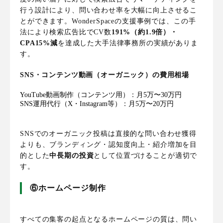
行う設計により、問い合わせ率を大幅に向上させるこ
とができます。WonderSpaceの支援事例では、この手
法により検索広告比でCV数
191%（約1.9倍）・
CPA15%減
を達成した大手法律事務所の実績がありま
す。
SNS・コンテンツ動画（オーガニック）の費用相場
YouTube動画制作（コンテンツ用）：月5万〜30万円
SNS運用代行（X・Instagram等）：月5万〜20万円
SNSでのオーガニック投稿は直接的な問い合わせ獲得
よりも、ブランディング・認知度向上・紹介増加を目
的とした
中長期の投資
として位置づけることが適切で
す。
⑥ホームページ制作
すべての集客の起点となるホームページの質は、問い