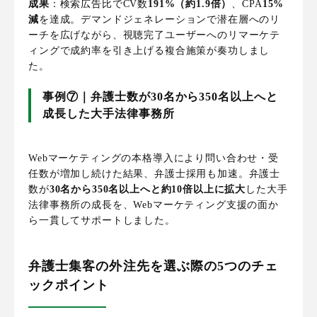
成果
：検索広告比でCV数
191%（約1.9倍）
、CPA
15%
減
を達成。デマンドジェネレーションで潜在層へのリ
ーチを広げながら、視聴完了ユーザーへのリマーケテ
ィングで成約率を引き上げる複合施策が奏功しまし
た。
事例⑦｜弁護士数が30名から350名以上へと
成長した大手法律事務所
Webマーケティングの本格導入により問い合わせ・受
任数が増加し続けた結果、弁護士採用も加速。弁護士
数が
30名から350名以上へと約10倍以上に拡大
した大手
法律事務所の成長を、Webマーケティング支援の面か
ら一貫してサポートしました。
弁護士集客の外注先を選ぶ際の5つのチェ
ックポイント