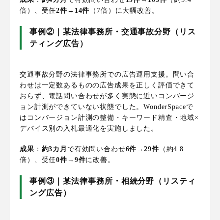
倍）、受任
2件→14件
（7倍）に大幅改善。
事例②｜某法律事務所・交通事故分野（リス
ティング広告）
交通事故分野の法律事務所での広告運用支援。問い合
わせは一定数あるものの広告成果を正しく評価できて
おらず、電話問い合わせが多く実態に近いコンバージ
ョン計測ができていない状態でした。WonderSpaceで
はコンバージョン計測の整備・キーワード精査・地域×
デバイス別の入札最適化を実施しました。
成果
：
約3カ月
で有効問い合わせ
6件→29件
（約4.8
倍）、受任
0件→9件
に改善。
事例③｜某法律事務所・相続分野（リスティ
ング広告）