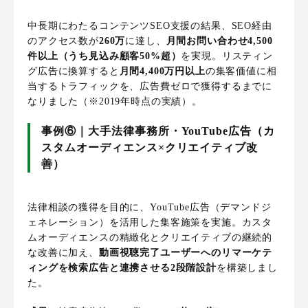
中長期にわたるコンテンツSEO支援の結果、SEO経由
のアクセス数が
260万
に達し、
月間お問い合わせ4,500
件以上（うち見込み顧客50%超）
を実現。リスティン
グ広告に換算すると
月間4,400万円以上
の集客価値に相
当するトラフィックを、広告費ゼロで獲得するまでに
なりました（※2019年時点の実績）。
事例⑥｜大手法律事務所・YouTube広告（カ
スタムオーディエンス×クリエイティブ改
善）
法律相談の獲得を目的に、YouTube広告（デマンドジ
ェネレーション）を活用した集客施策を実施。カスタ
ムオーディエンスの精緻化とクリエイティブの継続的
な改善に加え、
動画視聴完了ユーザーへのリマーケテ
ィングを検索広告と連携させる2段階設計
を構築しまし
た。