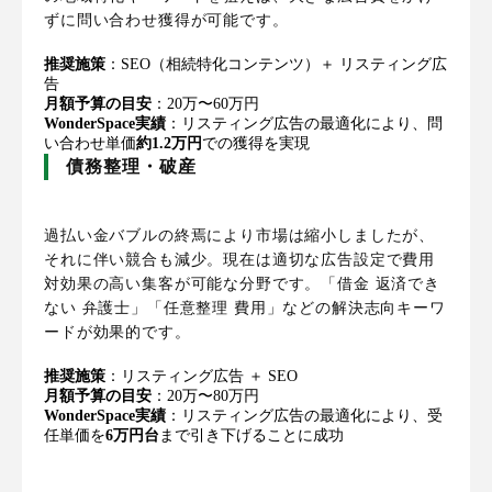
ずに問い合わせ獲得が可能です。
推奨施策
：SEO（相続特化コンテンツ）＋ リスティング広
告
月額予算の目安
：20万〜60万円
WonderSpace実績
：リスティング広告の最適化により、問
い合わせ単価
約1.2万円
での獲得を実現
債務整理・破産
過払い金バブルの終焉により市場は縮小しましたが、
それに伴い競合も減少。現在は適切な広告設定で費用
対効果の高い集客が可能な分野です。「借金 返済でき
ない 弁護士」「任意整理 費用」などの解決志向キーワ
ードが効果的です。
推奨施策
：リスティング広告 ＋ SEO
月額予算の目安
：20万〜80万円
WonderSpace実績
：リスティング広告の最適化により、受
任単価を
6万円台
まで引き下げることに成功