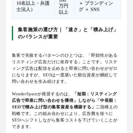
100
10名以上・弁護
＋ ブランディン
万円
士法人）
グ ＋ SNS
以上
集客施策の選び方｜「速さ」と「積み上げ」
のバランスが重要
集客で失敗するパターンのひとつは、「即効性がある
リスティング広告だけに依存する」ことです。リステ
ィング広告は配信を止めると即座に問い合わせがゼロ
になりますが、SEOは一度築いた順位資産が継続して
問い合わせを生み続けます。
WonderSpaceが推奨するのは、
「短期：リスティング
広告で即座に問い合わせを獲得」しながら「中長期：
SEOで積み上げ型の集客資産を構築する」
二段構えの
戦略です。この組み合わせにより、広告費を徐々に
SEOへシフトしながら集客コストを下げていくことが
できます。