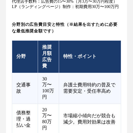
代理店手数料：広告費の15〜30%（月3万〜30万円程度）
LP（ランディングページ）制作：初期費用30万〜100万円
分野別の広告費目安と特性（※結果を出すために必要
な最低推奨金額です）
推奨
月額
分野
特性・ポイント
広告
費
30
万〜
交通事
弁護士費用特約の普及で
100万
故
需要安定・受任率高め
円
20
債務整
万〜
市場縮小傾向だが競合も
理・過
80万
減少。費用対効果は改善
払い金
円