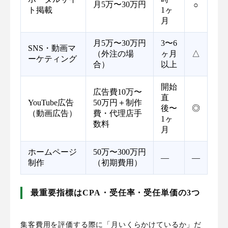
月5万〜30万円
○
ト掲載
1ヶ
月
月5万〜30万円
3〜6
SNS・動画マ
（外注の場
ヶ月
△
ーケティング
合）
以上
開始
広告費10万〜
直
YouTube広告
50万円＋制作
後〜
◎
（動画広告）
費・代理店手
1ヶ
数料
月
ホームページ
50万〜300万円
—
—
制作
（初期費用）
最重要指標はCPA・受任率・受任単価の3つ
集客費用を評価する際に「月いくらかけているか」だ