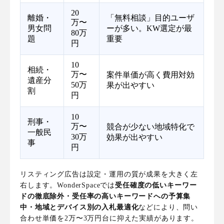
20
離婚・
「無料相談」目的ユーザ
万〜
男女問
ーが多い。KW選定が最
80万
題
重要
円
10
相続・
万〜
案件単価が高く費用対効
遺産分
50万
果が出やすい
割
円
10
刑事・
万〜
競合が少ない地域特化で
一般民
30万
効果が出やすい
事
円
リスティング広告は設定・運用の質が成果を大きく左
右します。WonderSpaceでは
受任確度の低いキーワー
ドの徹底除外・受任率の高いキーワードへの予算集
中・地域とデバイス別の入札最適化
などにより、問い
合わせ単価を2万〜3万円台に抑えた実績があります。