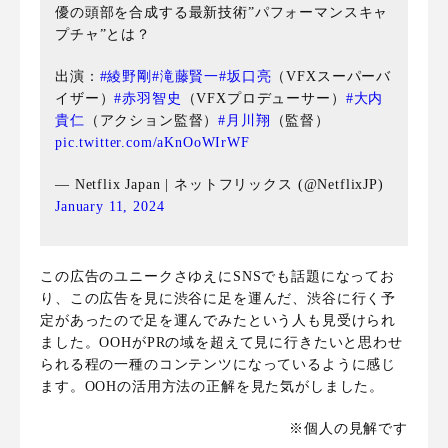
優の頭部を合成する最新技術”パフォーマンスキャ
プチャ”とは？
出演：
#綾野剛
#滝藤賢一
#坂口亮
（VFXスーパーバ
イザー）
#赤羽智史
（VFXプロデューサー）
#大内
貴仁
（アクション監督）
#月川翔
（監督）
pic.twitter.com/aKnOoWIrWF
— Netflix Japan | ネットフリックス (@NetflixJP)
January 11, 2024
この広告のユニークさゆえにSNSでも話題になってお
り、この広告を見に渋谷に足を運んだ、渋谷に行く予
定があったので足を運んでみたという人も見受けられ
ました。OOHがPRの域を超えて見に行きたいと思わせ
られる程の一種のコンテンツになっているように感じ
ます。OOHの活用方法の正解を見た気がしました。
※個人の見解です