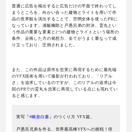
普通に広告を掲出すると広告だけの平面で終わってし
まうところを、向かい合った建物とライトを用いて作
品の世界観を演出することで、空間全体を使ったPRに
なっています。浦飯幽助と戸愚呂弟の対決、霊丸とい
う作品の重要な要素と2つの建物とライトという場所の
条件、企画した方の発想力、全てがうまく重なって成
り立っており、圧倒されました。
また、この作品は原作を忠実に再現するために最先端
のVFX技術を用いて撮影が行われており、「リアル
さ」を追求しているのですが、このリアルの追求は今
回のPRでの霊丸を忠実に再現している点にも現れてい
ると感じます。
実写『
#幽遊白書
』のつくり方 VFX篇。
戸愚呂兄弟を作る、世界最高峰VFXへの挑戦！俳