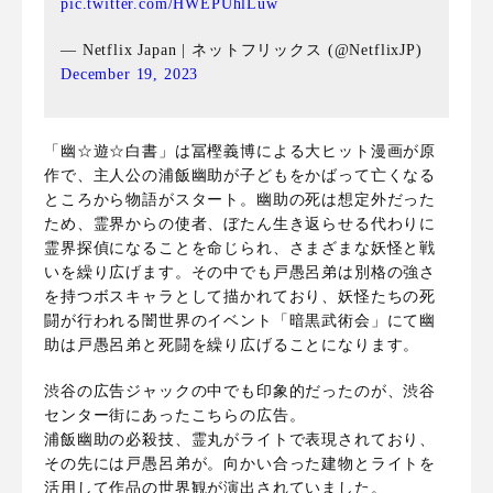
pic.twitter.com/HWEPUhlLuw
— Netflix Japan | ネットフリックス (@NetflixJP)
December 19, 2023
「幽☆遊☆白書」は冨樫義博による大ヒット漫画が原
作で、主人公の浦飯幽助が子どもをかばって亡くなる
ところから物語がスタート。
幽助の死は想定外だった
ため、霊界からの使者、ぼたん生き返らせる代わりに
霊界探偵になることを命じられ、さまざまな妖怪と戦
いを繰り広げます。その中でも
戸愚呂弟は別格の強さ
を持つボスキャラとして描かれており、
妖怪たちの死
闘が行われる闇世界のイベント「暗黒武術会」にて幽
助は
戸愚呂弟と死闘を繰り広げることになります。
渋谷の広告ジャックの中でも印象的だったのが、渋谷
センター街にあったこちらの広告。
浦飯幽助の必殺技、霊丸がライトで表現されており、
その先には戸愚呂弟が。向かい合った建物とライトを
活用して作品の世界観が演出されていました。