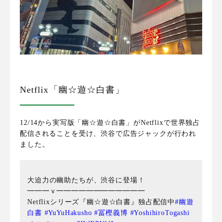
Netflix「幽☆遊☆白書」
12/14から実写版「幽☆遊☆白書」がNetflixで世界独占
配信されることを受け、渋谷で広告ジャックが行われ
ました。
大迫力の幽助たちが、渋谷に登場！
━━━ｖ━━━━━━━━━━━━
Netflixシリーズ『幽☆遊☆白書』独占配信中
#幽遊
白書
#YuYuHakusho
#冨樫義博
#YoshihiroTogashi