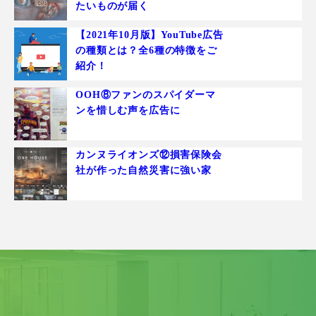
たいものが届く
【2021年10月版】YouTube広告
の種類とは？全6種の特徴をご
紹介！
OOH⑧ファンのスパイダーマ
ンを惜しむ声を広告に
カンヌライオンズ⑫損害保険会
社が作った自然災害に強い家