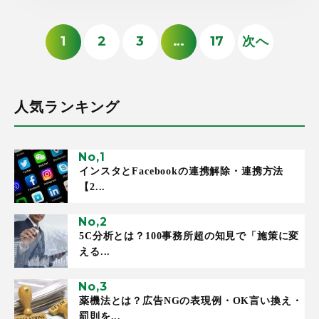
1
2
3
…
17
次へ
人気ランキング
インスタとFacebookの連携解除・連携方法
【2...
5C分析とは？100事務所超の知見で「施策に変
える...
薬機法とは？広告NGの表現例・OK言い換え・
罰則を...