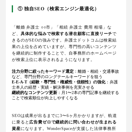
① 独自SEO（検索エンジン最適化）
「離婚 弁護士 ○○市」「相続 弁護士 費用 相場」な
ど、
具体的な悩みで検索する潜在顧客に直接リーチ
で
きるのがSEOの強みです。弁護士ドットコムは検索結
果の上位を占めていますが、専門性の高いコンテンツ
を継続的に制作することで、自事務所のホームページ
が検索上位に表示されるようになります。
注力分野に絞ったキーワード選定
：離婚・相続・交通事故
など、専門分野のロングテールキーワードを狙う
E-E-A-T（経験・専門性・権威性・信頼性）の強化
：弁護
士本人の経歴・実績・解決事例を充実させる
継続的なコンテンツ更新
：月1〜2本の専門記事を継続する
ことで検索順位が向上しやすくなる
SEOは成果が出るまでに3〜6ヶ月かかりますが、軌道
に乗ると
広告費ゼロで継続的に問い合わせが生まれる
資産
になります。WonderSpaceが支援した法律事務所