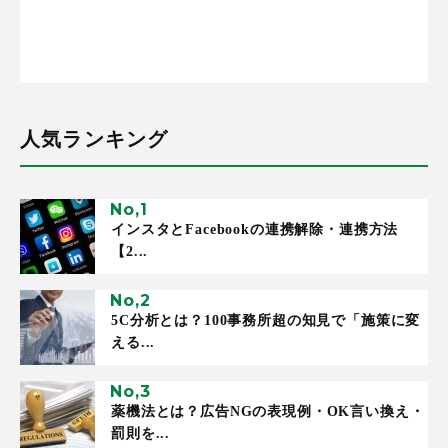
人気ランキング
インスタとFacebookの連携解除・連携方法
【2...
5C分析とは？100事務所超の知見で「施策に変
える...
薬機法とは？広告NGの表現例・OK言い換え・
罰則を...