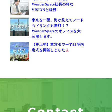
WonderSpace社長の粋な
VISIONと経歴
東京を一望。海が見えてフード
もドリンクも無料！？
WonderSpaceのオフィスを大
公開します。
【史上初】東京タワーで23卒内
定式を開催しました
Contact