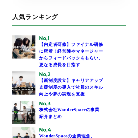
人気ランキング
No,1
【内定者研修】ファイナル研修
に密着！経営陣やマネージャー
からフィードバックをもらい、
更なる成長を目指す
No,2
【新制度設立】キャリアアップ
支援制度の導入で社員のスキル
向上や夢の実現を支援
No,3
株式会社WonderSpaceの事業
紹介まとめ
No,4
WonderSpaceの企業理念、