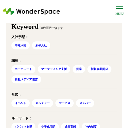
Keyword
複数選択できます
入社形態
：
中途入社
新卒入社
職種
：
コーポレート
マーケティング支援
営業
新規事業開発
自社メディア運営
形式
：
イベント
カルチャー
サービス
メンバー
キーワード
：
パパママ支援
少子化問題
成長実態
社内制度