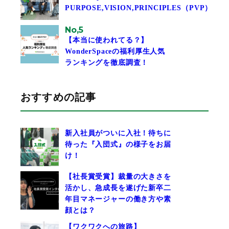
PURPOSE,VISION,PRINCIPLES（PVP）
No,5
【本当に使われてる？】
WonderSpaceの福利厚生人気
ランキングを徹底調査！
おすすめの記事
新入社員がついに入社！待ちに
待った『入団式』の様子をお届
け！
【社長賞受賞】裁量の大きさを
活かし、急成長を遂げた新卒二
年目マネージャーの働き方や素
顔とは？
【ワクワクへの旅路】