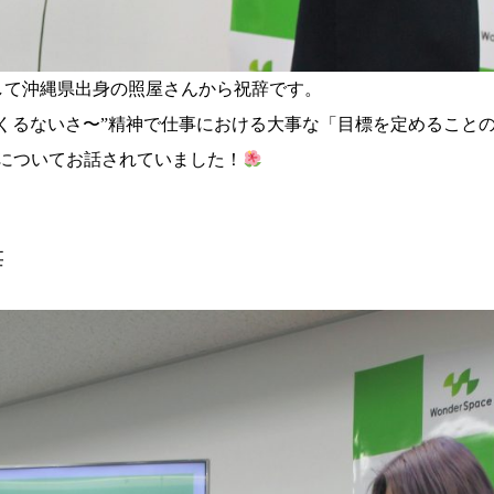
して沖縄県出身の照屋さんから祝辞です。
くるないさ〜”精神で仕事における大事な「目標を定めること
軸についてお話されていました！
辞