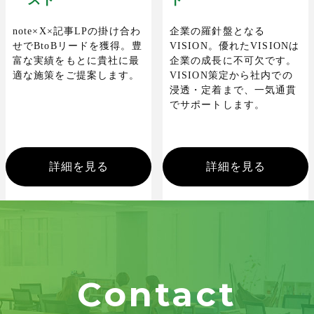
note×X×記事LPの掛け合わ
企業の羅針盤となる
せでBtoBリードを獲得。豊
VISION。優れたVISIONは
富な実績をもとに貴社に最
企業の成長に不可欠です。
適な施策をご提案します。
VISION策定から社内での
浸透・定着まで、一気通貫
でサポートします。
詳細を見る
詳細を見る
Contact