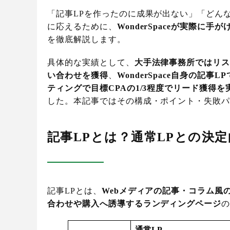
「記事LPを作ったのに成果が出ない」「どん
に応えるために、
WonderSpaceが実際
を徹底解説します。
具体的な実績として、
大手法律事務所ではリステ
い合わせを獲得
、
WonderSpace自身の記事L
ティングで目標CPAの1/3程度でリード獲得を
した。本記事ではその構成・ポイント・失敗
記事LPとは？通常LPとの決
記事LPとは、
Webメディアの記事・コラム風
合わせや購入へ誘導するランディングページ
通常LP