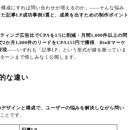
な構成にすれば問い合わせが増えるのか」——そんな悩み
に手がけた記事LP成功事例3選と、成果を出すための制作ポイント
ィング広告比でCPAを1/5に削減・月間1,000件以上の問
Pで2か月1,000件のリードをCPA153円で獲得
、
BtoBマーケ
実現
——いずれも「記事LP」という形式が鍵を握っていま
パターンまで惜しみなく公開します。
定的な違い
のデザインと構成で、ユーザーの悩みを解決しながら問い
のことです。
記事LP