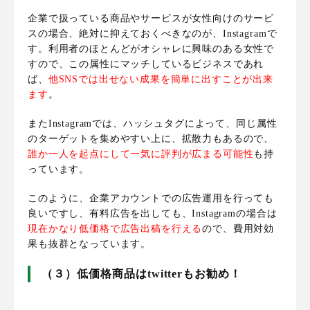
企業で扱っている商品やサービスが女性向けのサービ
スの場合、絶対に抑えておくべきなのが、Instagramで
す。利用者のほとんどがオシャレに興味のある女性で
すので、この属性にマッチしているビジネスであれ
ば、
他SNSでは出せない成果を簡単に出すことが出来
ます
。
またInstagramでは、ハッシュタグによって、同じ属性
のターゲットを集めやすい上に、拡散力もあるので、
誰か一人を起点にして一気に評判が広まる可能性
も持
っています。
このように、
企業アカウントでの広告運用を行っても
良いですし、有料広告を出しても、Instagramの場合は
現在かなり低価格で広告出稿を行える
ので、費用対効
果も抜群となっています
。
（３）低価格商品はtwitterもお勧め！