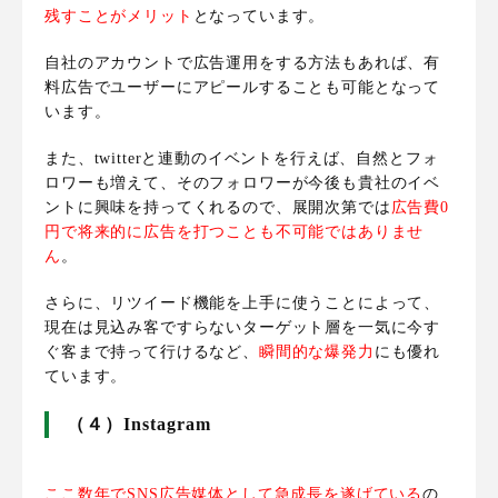
残すことがメリット
となっています
。
自社のアカウントで広告運用をする方法もあれば、有
料広告でユーザーにアピールすることも可能となって
います。
また、twitterと連動のイベントを行えば、自然とフォ
ロワーも増えて、そのフォロワーが今後も貴社のイベ
ントに興味を持ってくれるので、展開次第では
広告費0
円で将来的に広告を打つことも不可能ではありませ
ん
。
さらに、
リツイード機能を上手に使うことによって、
現在は見込み客ですらないターゲット層を一気に今す
ぐ客まで持って行けるなど、
瞬間的な爆発力
にも優れ
ています
。
（４）Instagram
ここ数年でSNS広告媒体として急成長を遂げている
の