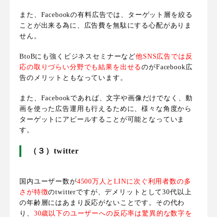
また、
Facebookの有料広告では、ターゲット層を絞る
ことが出来る為に、広告費を無駄にする心配がありま
せん
。
BtoBにも強くビジネスセミナーなど
他SNS広告では反
応の取りづらい分野でも結果を出せる
のがFacebook広
告のメリットともなっています
。
また、Facebookであれば、文字や画像だけでなく、動
画を使った広告運用も行えるために、様々な角度から
ターゲットにアピールすることが可能となっていま
す。
（３）twitter
国内ユーザー数が
4500万人とLINに次ぐ利用者数の多
さが特徴
のtwitterですが、
デメリットとして30代以上
の年齢層にはあまり反応がないことです
。その代わ
り、
30歳以下のユーザーへの反応率は驚異的な数字を