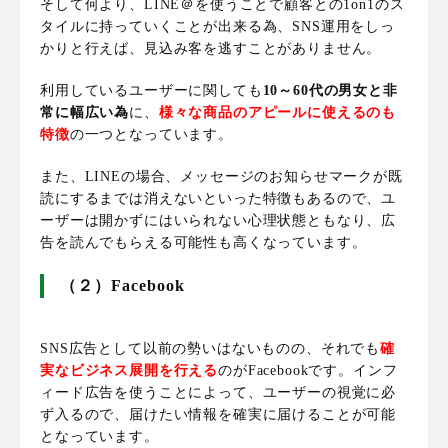
そして何より、
LINE＠を使うことで顧客との1on1のス
タイルに持っていくことが出来る為、SNS運用をしっ
かりと行えば、見込み客を逃すことがありません。
利用しているユーザーに関しても
10～60代の男女と非
常に幅広い為
に、
様々な商品のアピールに使えるのも
特徴
の一つとなっています。
また、LINEの場合、メッセージのお知らせマークが既
読にするまでは消えないといった特徴もあるので、ユ
ーザーは開かずにはいられない心理状態ともなり、広
告を読んでもらえる可能性も高くなっています。
（２）Facebook
SNS広告として以前の勢いはないものの、それでも
確
実なビジネス展開を行える
のがFacebookです。インフ
ィード広告を使うことによって、ユーザーの視覚に必
ず入るので、届けたい情報を確実に届けることが可能
となっています。