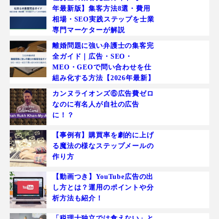
年最新版】集客方法8選・費用
相場・SEO実践ステップを士業
専門マーケターが解説
離婚問題に強い弁護士の集客完
全ガイド｜広告・SEO・
MEO・GEOで問い合わせを仕
組み化する方法【2026年最新】
カンヌライオンズ⑥広告費ゼロ
なのに有名人が自社の広告
に！？
【事例有】購買率を劇的に上げ
る魔法の様なステップメールの
作り方
【動画つき】YouTube広告の出
し方とは？運用のポイントや分
析方法も紹介！
「税理士独立では食えない」と