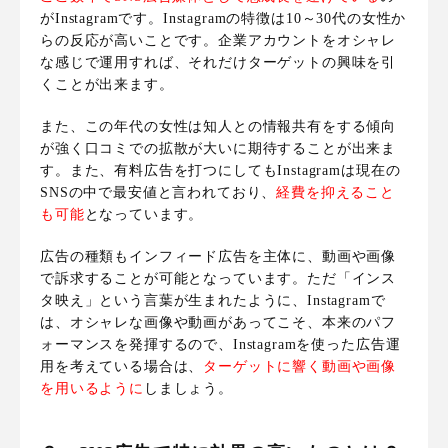
がInstagramです。Instagramの特徴は
10～30代の女性か
らの反応が高いことです
。企業アカウントをオシャレ
な感じで運用すれば、それだけターゲットの興味を引
くことが出来ます。
また、この年代の女性は知人との情報共有をする傾向
が強く口コミでの拡散が大いに期待することが出来ま
す。また、
有料広告を打つにしてもInstagramは現在の
SNSの中で最安値と言われており、
経費を抑えること
も可能
となっています。
広告の種類もインフィード広告を主体に、動画や画像
で訴求することが可能となっています。ただ「インス
タ映え」という言葉が生まれたように、
Instagramで
は、オシャレな画像や動画があってこそ、本来のパフ
ォーマンスを発揮するので、Instagramを使った広告運
用を考えている場合は、
ターゲットに響く動画や画像
を用いるように
しましょう
。