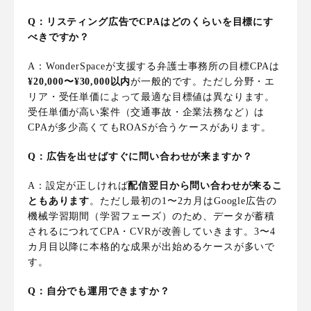
Q：リスティング広告でCPAはどのくらいを目標にす
べきですか？
A：WonderSpaceが支援する弁護士事務所の目標CPAは
¥20,000〜¥30,000以内
が一般的です。ただし分野・エ
リア・受任単価によって最適な目標値は異なります。
受任単価が高い案件（交通事故・企業法務など）は
CPAが多少高くてもROASが合うケースがあります。
Q：広告を出せばすぐに問い合わせが来ますか？
A：設定が正しければ
配信翌日から問い合わせが来るこ
ともあります
。ただし最初の1〜2カ月はGoogle広告の
機械学習期間（学習フェーズ）のため、データが蓄積
されるにつれてCPA・CVRが改善していきます。3〜4
カ月目以降に本格的な成果が出始めるケースが多いで
す。
Q：自分でも運用できますか？