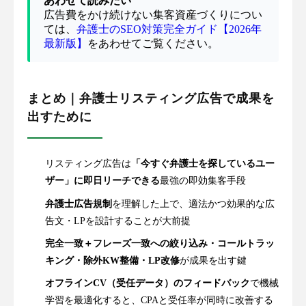
あわせて読みたい
広告費をかけ続けない集客資産づくりについ
ては、
弁護士のSEO対策完全ガイド【2026年
最新版】
をあわせてご覧ください。
まとめ｜弁護士リスティング広告で成果を
出すために
リスティング広告は
「今すぐ弁護士を探しているユー
ザー」に即日リーチできる
最強の即効集客手段
弁護士広告規制
を理解した上で、適法かつ効果的な広
告文・LPを設計することが大前提
完全一致＋フレーズ一致への絞り込み・コールトラッ
キング・除外KW整備・LP改修
が成果を出す鍵
オフラインCV（受任データ）のフィードバック
で機械
学習を最適化すると、CPAと受任率が同時に改善する