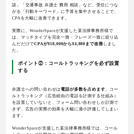
談」「交通事故 弁護士 費用 相談」など、受任につな
がる「行動キーワード」に予算を集中させることで、
CPAを大幅に改善できます。
実際に、WonderSpaceが支援した某法律事務所様で
は、マッチタイプを完全一致・フレーズ一致に絞り込
んだだけで
CPAが¥18,000から¥4,800まで改善
しまし
た。
ポイント②：コールトラッキングを必ず設置
する
弁護士への問い合わせは
電話が多数を占めます
。コー
ルトラッキング（広告経由の電話を計測する仕組み）
を設置していないと、フォーム問い合わせしか計測で
きず、広告の実際の効果を大幅に過小評価してしまい
ます。
WonderSpaceが支援した某法律事務所様では、コール