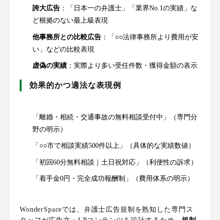
誇大広告
：「日本一の弁護士」「業界No.1の実績」な
ど根拠のない最上級表現
他事務所との比較広告
：「○○法律事務所より費用が安
い」などの比較表現
虚偽の実績
：実際より多い受任件数・獲得金額の表示
効果的かつ適法な表現例
「離婚・相続・交通事故の無料相談受付中」（専門分
野の明示）
「○○市で相談実績500件以上」（具体的な実績数値）
「初回60分無料相談｜土日祝対応」（利便性の訴求）
「着手金0円・完全成功報酬制」（費用体系の明示）
WonderSpaceでは、弁護士広告規制を熟知した専門ス