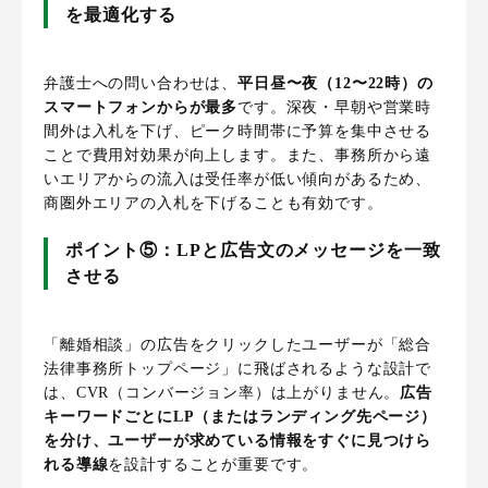
を最適化する
弁護士への問い合わせは、
平日昼〜夜（12〜22時）の
スマートフォンからが最多
です。深夜・早朝や営業時
間外は入札を下げ、ピーク時間帯に予算を集中させる
ことで費用対効果が向上します。また、事務所から遠
いエリアからの流入は受任率が低い傾向があるため、
商圏外エリアの入札を下げることも有効です。
ポイント⑤：LPと広告文のメッセージを一致
させる
「離婚相談」の広告をクリックしたユーザーが「総合
法律事務所トップページ」に飛ばされるような設計で
は、CVR（コンバージョン率）は上がりません。
広告
キーワードごとにLP（またはランディング先ページ）
を分け、ユーザーが求めている情報をすぐに見つけら
れる導線
を設計することが重要です。