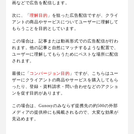
画などで広告を配信します。
次に、「
理解目的
」を狙った広告配信ですが、
クライ
アントの商品やサービスについてユーザーに理解して
もらう
ことを目的としています。
この場合は、記事または動画形式での広告配信が行わ
れます。他の記事と自然にマッチするような配置で、
ユーザーに理解してもらうためにベストな場所に配信
されます。
最後に「
コンバージョン目的
」ですが、こちらは
ユー
ザーにクライアントの商品やサービスを購入してもら
ったり、登録・資料請求・問い合わせなどのアクショ
ンを促す
目的があります。
この場合は、Gunosyのみならず提携先の約500の外部
メディアの提供枠にも掲載されるので、大変な効果が
見込めます。