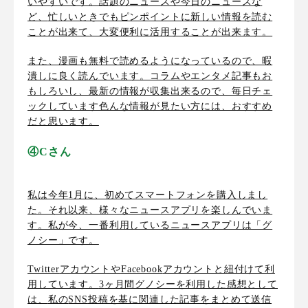
いやすいです。話題のニュースや今日のニュースな
ど、
忙しいときでもピンポイントに新しい情報を読む
ことが出来て、大変便利
に活用することが出来ます。
また、漫画も無料で読めるようになっているので、暇
潰しに良く読んでいます。コラムやエンタメ記事もお
もしろいし、最新の情報が収集出来るので、毎日チェ
ックしています色んな情報が見たい方には、おすすめ
だと思います。
④Cさん
私は今年
1
月に、初めてスマートフォンを購入しまし
た。それ以来、様々なニュースアプリを楽しんでいま
す。私が今、一番利用しているニュースアプリは「グ
ノシー」です。
Twitter
アカウントや
Facebook
アカウントと紐付けて利
用しています。
3
ヶ月間グノシーを利用した感想として
は、
私の
SNS
投稿を基に関連した記事をまとめて送信