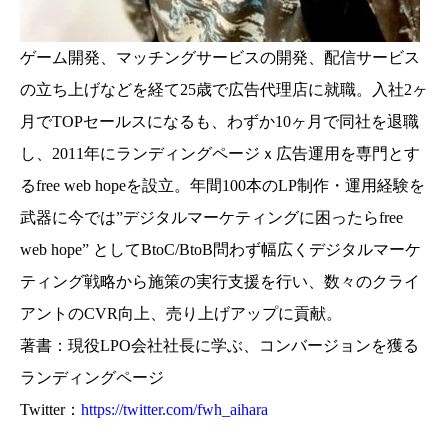
ゲーム開発、マッチングサービスの開発、配信サービス
の立ち上げなどを経て25歳で広告代理店に就職。入社2ヶ
月でTOPセールスになるも、わずか10ヶ月で同社を退職
し、2011年にランディングページｘ広告運用を専門とす
るfree web hopeを設立。年間100本のLP制作・運用経験を
武器に今では”デジタルマーケティングに困ったらfree
web hope” としてBtoC/BtoB問わず幅広くデジタルマーケ
ティング戦略から施策の実行支援を行い、数々のクライ
アントのCVR向上、売り上げアップに貢献。
著書：現役LPO会社社長に学ぶ、コンバージョンを獲る
ランディングページ
Twitter：
https://twitter.com/fwh_aihara