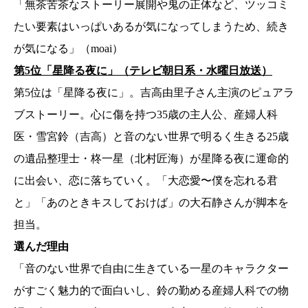
「無茶苦茶なストーリー展開や鬼の正体など、ツッコミ
たい要素はいっぱいあるが気になってしまうため、続き
が気になる」（moai）
第5位「星降る夜に」（テレビ朝日系・水曜日放送）
第5位は「星降る夜に」。吉高由里子さん主演のピュアラ
ブストーリー。心に傷を持つ35歳の主人公、産婦人科
医・雪宮鈴（吉高）と音のない世界で明るく生きる25歳
の遺品整理士・柊一星（北村匠海）が星降る夜に運命的
に出会い、恋に落ちていく。「大恋愛〜僕を忘れる君
と」「あのときキスしておけば」の大石静さんが脚本を
担当。
選んだ理由
「音のない世界で自由に生きている一星のキャラクター
がすごく魅力的で面白いし、鈴の勤める産婦人科での物