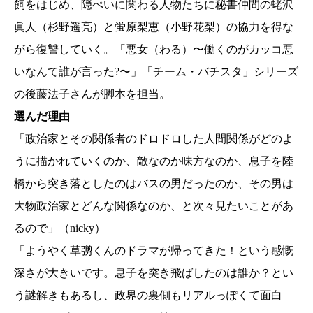
飼をはじめ、隠ぺいに関わる人物たちに秘書仲間の蛯沢
眞人（杉野遥亮）と蛍原梨恵（小野花梨）の協力を得な
がら復讐していく。「悪女（わる）〜働くのがカッコ悪
いなんて誰が言った?〜」「チーム・バチスタ」シリーズ
の後藤法子さんが脚本を担当。
選んだ理由
「政治家とその関係者のドロドロした人間関係がどのよ
うに描かれていくのか、敵なのか味方なのか、息子を陸
橋から突き落としたのはバスの男だったのか、その男は
大物政治家とどんな関係なのか、と次々見たいことがあ
るので」（nicky）
「ようやく草彅くんのドラマが帰ってきた！という感慨
深さが大きいです。息子を突き飛ばしたのは誰か？とい
う謎解きもあるし、政界の裏側もリアルっぽくて面白