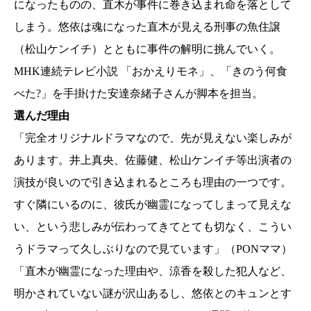
になったものの、直木が事件に巻き込まれ命を落として
しまう。悠依は魂になった直木が見える刑事の魚住譲
（松山ケンイチ）とともに事件の解明に挑んでいく。
MHK連続テレビ小説 「おかえりモネ」、「きのう何食
べた?」を手掛けた安達奈緒子さんが脚本を担当。
選んだ理由
「完全オリジナルドラマなので、先が見えない楽しみが
あります。井上真央、佐藤健、松山ケンイチ等出演者の
演技が良いので引き込まれるところも理由の一つです。
すぐ隣にいるのに、彼氏が幽霊になってしまって見えな
い、という悲しみが伝わってきてとても切なく、こうい
うドラマって久しぶりなので見ています」（PONママ）
「直木が幽霊になった理由や、涼香を殺した犯人など、
明かされていない謎が沢山あるし、悠依とのキュンとす