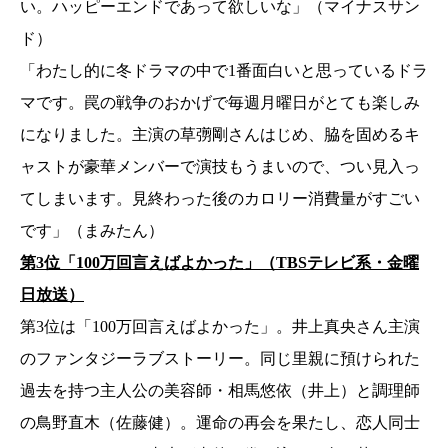
い。ハッピーエンドであって欲しいな」（マイナスサン
ド）
「わたし的に冬ドラマの中で1番面白いと思っているドラ
マです。罠の戦争のおかげで毎週月曜日がとても楽しみ
になりました。主演の草彅剛さんはじめ、脇を固めるキ
ャストが豪華メンバーで演技もうまいので、つい見入っ
てしまいます。見終わった後のカロリー消費量がすごい
です」（まみたん）
第3位「100万回言えばよかった」（TBSテレビ系・金曜
日放送）
第3位は「100万回言えばよかった」。井上真央さん主演
のファンタジーラブストーリー。同じ里親に預けられた
過去を持つ主人公の美容師・相馬悠依（井上）と調理師
の鳥野直木（佐藤健）。運命の再会を果たし、恋人同士