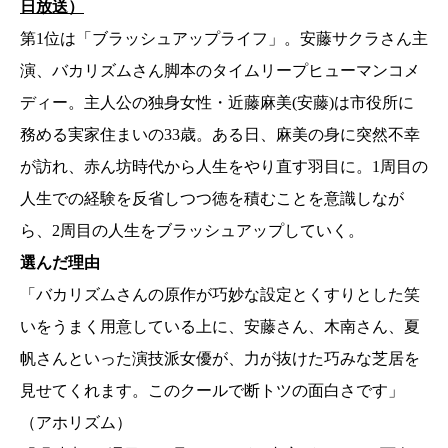
日放送）
第1位は「ブラッシュアップライフ」。安藤サクラさん主
演、バカリズムさん脚本のタイムリープヒューマンコメ
ディー。主人公の独身女性・近藤麻美(安藤)は市役所に
務める実家住まいの33歳。ある日、麻美の身に突然不幸
が訪れ、赤ん坊時代から人生をやり直す羽目に。1周目の
人生での経験を反省しつつ徳を積むことを意識しなが
ら、2周目の人生をブラッシュアップしていく。
選んだ理由
「バカリズムさんの原作が巧妙な設定とくすりとした笑
いをうまく用意している上に、安藤さん、木南さん、夏
帆さんといった演技派女優が、力が抜けた巧みな芝居を
見せてくれます。このクールで断トツの面白さです」
（アホリズム）