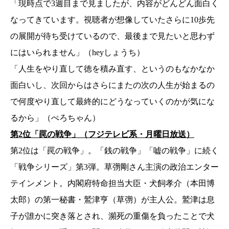
「現時点で3週目まで見ましたが、内容がどんどん面白く
なってきています。視聴者が想像していたさらに10歩先
の展開が待ち受けているので、最後まで見たいと思わず
にはいられません」（heyしょうち）
「人生をやり直して徳を積み直す、というのもなかなか
面白いし、次回からはさらにまたの次の人生が始まるの
で何度やり直して最終的にどうなっていくのかが気にな
るから」（ぺろちゃん）
第2位「罠の戦争」（フジテレビ系・月曜日放送）
第2位は「罠の戦争」。「銭の戦争」「嘘の戦争」に続く
「戦争シリーズ」第3弾。草彅剛さん主演の政治エンター
テインメント。内閣府特命担当大臣・犬飼孝介（本田博
太郎）の第一秘書・鷲津亨（草彅）が主人公。鷲津は息
子が誰かに突き落とされ、瀕死の重傷を負ったことで犬