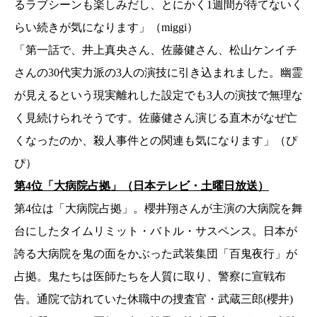
るラブシーンも楽しみだし、とにかく1週間が待てないく
らい続きが気になります」（miggi）
「第一話で、井上真央さん、佐藤健さん、松山ケンイチ
さんの30代実力派の3人の演技に引き込まれました。幽霊
が見えるという現実離れした設定でも3人の演技で無理な
く見続けられそうです。佐藤健さん演じる直木がなぜ亡
くなったのか、殺人事件との関連も気になります」（ぴ
ぴ）
第4位「大病院占拠」（日本テレビ・土曜日放送）
第4位は「大病院占拠」。櫻井翔さんが主演の大病院を舞
台にしたタイムリミット・バトル・サスペンス。日本が
誇る大病院を鬼の面をかぶった武装集団「百鬼夜行」が
占拠。鬼たちは医師たちを人質に取り、警察に宣戦布
告。通院で訪れていた休職中の捜査官・武蔵三郎(櫻井)