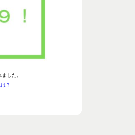
れました。
位は？