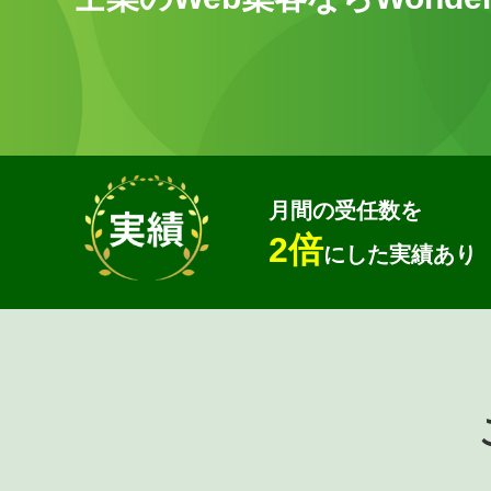
月間の受任数を
2倍
にした実績あり