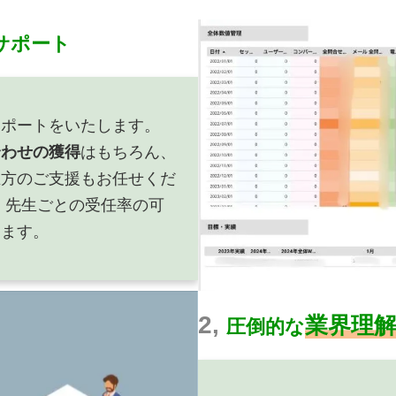
サポート
サポートをいたします。
合わせの獲得
はもちろん、
生方のご支援もお任せくだ
、先生ごとの受任率の可
します。
2,
業界理
圧倒的な