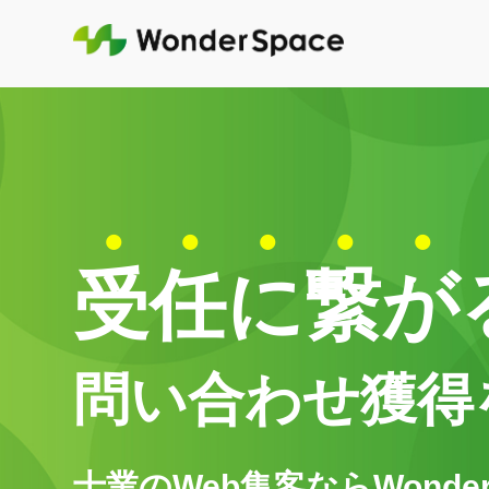
受
任
に
繋
が
問い合わせ獲得
士業のWeb集客ならWonder