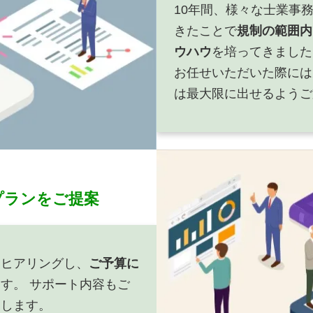
10年間、様々な士業事
きたことで
規制の範囲内
ウハウ
を培ってきました。 
お任せいただいた際には
は最大限に出せるようご
プランをご提案
をヒアリングし、
ご予算に
す。 サポート内容もご
たします。